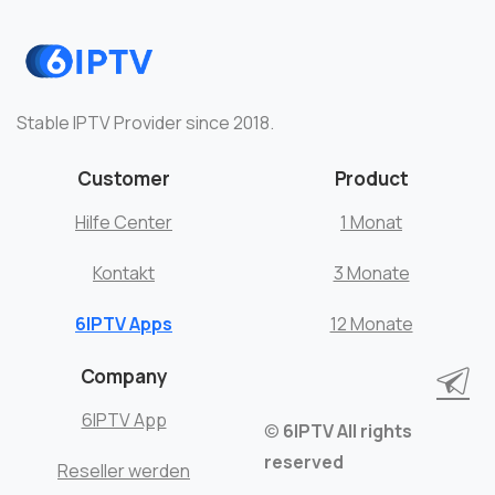
Stable IPTV Provider since 2018.
Customer
Product
Hilfe Center
1 Monat
Kontakt
3 Monate
6IPTV Apps
12 Monate
Company
6IPTV App
©
6IPTV
All rights
reserved
Reseller werden