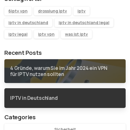
6iptv vpn
drosslung iptv
iptv
iptv in deutschland
iptv in deutschland legal
iptv legal
iptv vpn
was ist iptv
Recent Posts
4 Gründe, warum Sie im Jahr 2024 ein VPN
für IPTV nutzen sollten
IPTV in Deutschland
Categories
Sicherheit