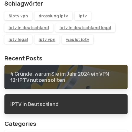
Schlagwörter
6iptv vpn
drosslung iptv
iptv
iptv in deutschland
iptv in deutschland legal
iptv legal
iptv vpn
was ist iptv
Recent Posts
4 Gründe, warum Sie im Jahr 2024 ein VPN
für IPTV nutzen sollten
IPTV in Deutschland
Categories